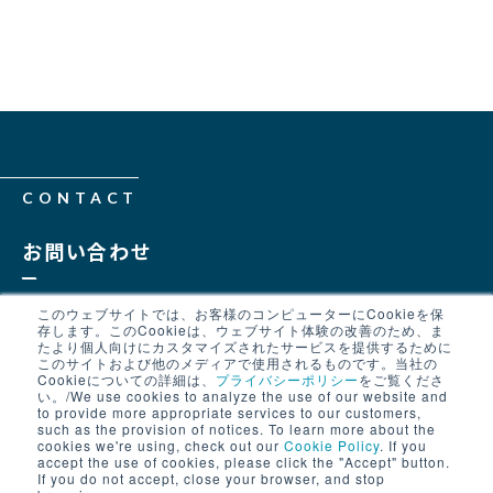
CONTACT
お問い合わせ
詳細の問い合わせご希望の方は下
このウェブサイトでは、お客様のコンピューターにCookieを保
存します。このCookieは、ウェブサイト体験の改善のため、ま
記のボタンよりお問い合わせくだ
たより個人向けにカスタマイズされたサービスを提供するために
このサイトおよび他のメディアで使用されるものです。当社の
さい。
Cookieについての詳細は、
プライバシーポリシー
をご覧くださ
い。/We use cookies to analyze the use of our website and
to provide more appropriate services to our customers,
such as the provision of notices. To learn more about the
cookies we're using, check out our
Cookie Policy
. If you
accept the use of cookies, please click the "Accept" button.
お問い合わせ
If you do not accept, close your browser, and stop